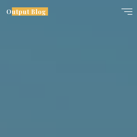
コ
Output Blog
ン
テ
ン
ツ
へ
ス
キ
ッ
プ