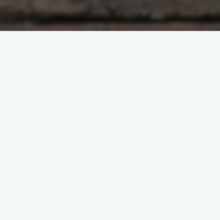
FX
投資
日本株
FX反省１月１５日
2023年1月15日, 9:11 PM
米国１２月CPIの発表があったので、ルールに従っ
て、ポジションを無くしました。仕事しているので
指値をしていて、ダメだったら損切りかなーと思っ
ていたところ、急激に円高が進んでいきました。CPI
は予想通り …
"FX
Read more