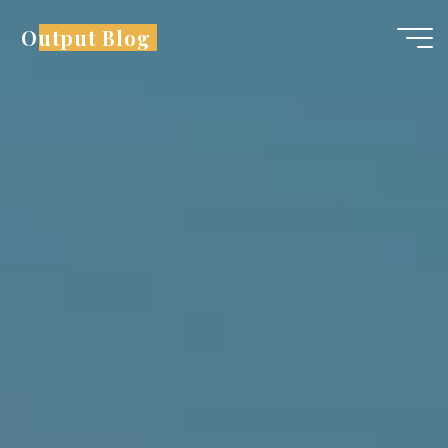
コ
Output Blog
ン
テ
ン
ツ
へ
ス
キ
ッ
プ