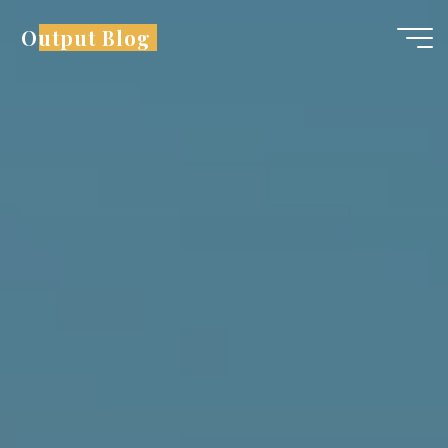
コ
Output Blog
ン
テ
ン
ツ
へ
ス
キ
ッ
プ