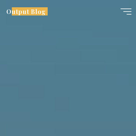
コ
Output Blog
ン
テ
ン
ツ
へ
ス
キ
ッ
プ