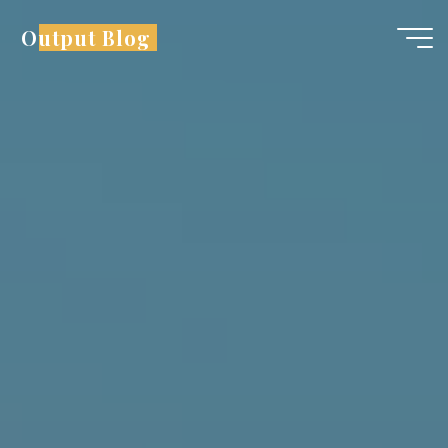
コ
Output Blog
ン
テ
ン
ツ
へ
ス
キ
ッ
プ