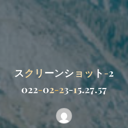
ス
ク
リ
ー
ン
シ
ョ
ッ
ト
-
2
0
2
2
-
0
2
-
2
3
-
1
5
.
2
7
.
5
7