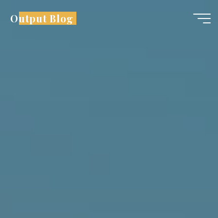
コ
Output Blog
ン
テ
ン
ツ
へ
ス
キ
ッ
プ